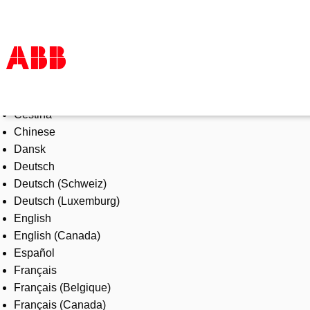
Select Language
Products & Solutions
Čeština
Industries
Chinese
Services
Dansk
About us
Deutsch
Where to buy
Deutsch (Schweiz)
Contact us
Deutsch (Luxemburg)
Careers
English
English (Canada)
Español
Français
Français (Belgique)
Français (Canada)