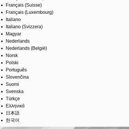
Français (Suisse)
Français (Luxembourg)
Italiano
Italiano (Svizzera)
Magyar
Nederlands
Nederlands (België)
Norsk
Polski
Português
Slovenčina
Suomi
Svenska
Türkçe
Ελληνικά
日本語
한국어