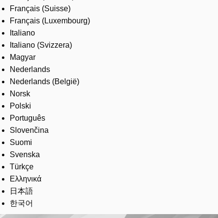
Français (Suisse)
Français (Luxembourg)
Italiano
Italiano (Svizzera)
Magyar
Nederlands
Nederlands (België)
Norsk
Polski
Português
Slovenčina
Suomi
Svenska
Türkçe
Ελληνικά
日本語
한국어