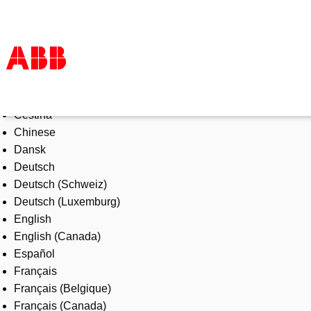
Select Language
Products & Solutions
Čeština
Industries
Chinese
Services
Dansk
About us
Deutsch
Where to buy
Deutsch (Schweiz)
Contact us
Deutsch (Luxemburg)
Careers
English
English (Canada)
Español
Français
Français (Belgique)
Français (Canada)