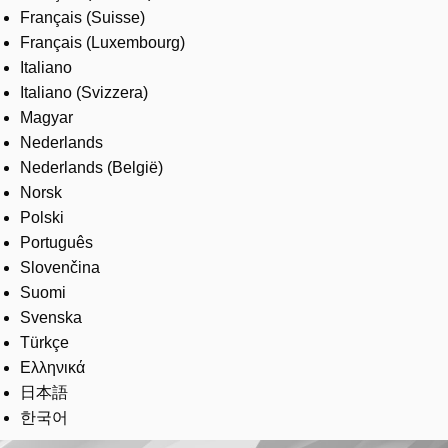
Français (Suisse)
Français (Luxembourg)
Italiano
Italiano (Svizzera)
Magyar
Nederlands
Nederlands (België)
Norsk
Polski
Português
Slovenčina
Suomi
Svenska
Türkçe
Ελληνικά
日本語
한국어