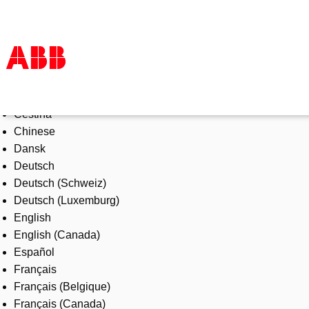
Select Language
Products & Solutions
Čeština
Industries
Chinese
Services
Dansk
About us
Deutsch
Where to buy
Deutsch (Schweiz)
Contact us
Deutsch (Luxemburg)
Careers
English
English (Canada)
Español
Français
Français (Belgique)
Français (Canada)