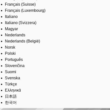
Français (Suisse)
Français (Luxembourg)
Italiano
Italiano (Svizzera)
Magyar
Nederlands
Nederlands (België)
Norsk
Polski
Português
Slovenčina
Suomi
Svenska
Türkçe
Ελληνικά
日本語
한국어