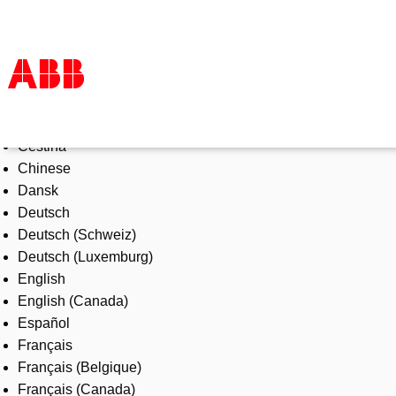
Select Language
Products & Solutions
Čeština
Industries
Chinese
Services
Dansk
About us
Deutsch
Where to buy
Deutsch (Schweiz)
Contact us
Deutsch (Luxemburg)
Careers
English
English (Canada)
Español
Français
Français (Belgique)
Français (Canada)