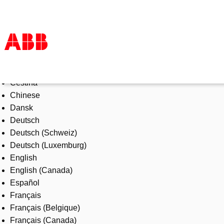
Select Language
Products & Solutions
Čeština
Industries
Chinese
Services
Dansk
About us
Deutsch
Where to buy
Deutsch (Schweiz)
Contact us
Deutsch (Luxemburg)
Careers
English
English (Canada)
Español
Français
Français (Belgique)
Français (Canada)