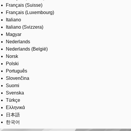
Français (Suisse)
Français (Luxembourg)
Italiano
Italiano (Svizzera)
Magyar
Nederlands
Nederlands (België)
Norsk
Polski
Português
Slovenčina
Suomi
Svenska
Türkçe
Ελληνικά
日本語
한국어