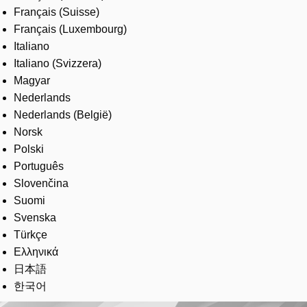
Français (Suisse)
Français (Luxembourg)
Italiano
Italiano (Svizzera)
Magyar
Nederlands
Nederlands (België)
Norsk
Polski
Português
Slovenčina
Suomi
Svenska
Türkçe
Ελληνικά
日本語
한국어