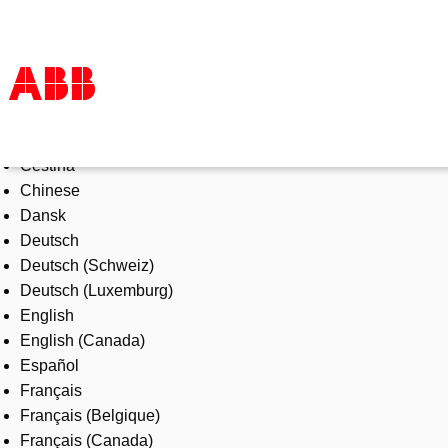
Select Language
Products & Solutions
Čeština
Industries
Chinese
Services
Dansk
About us
Deutsch
Where to buy
Deutsch (Schweiz)
Contact us
Deutsch (Luxemburg)
Careers
English
English (Canada)
Español
Français
Français (Belgique)
Français (Canada)