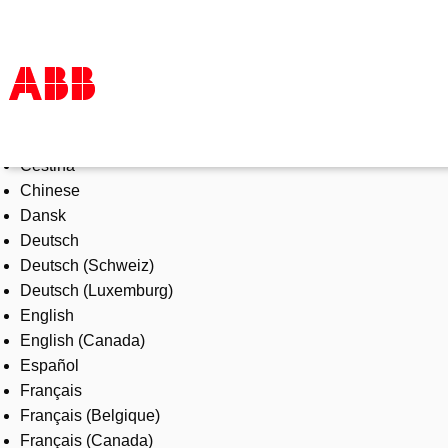
Select Language
Products & Solutions
Čeština
Industries
Chinese
Services
Dansk
About us
Deutsch
Where to buy
Deutsch (Schweiz)
Contact us
Deutsch (Luxemburg)
Careers
English
English (Canada)
Español
Français
Français (Belgique)
Français (Canada)