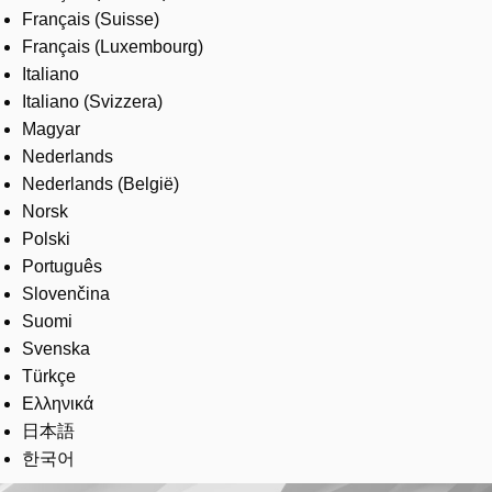
Français (Suisse)
Français (Luxembourg)
Italiano
Italiano (Svizzera)
Magyar
Nederlands
Nederlands (België)
Norsk
Polski
Português
Slovenčina
Suomi
Svenska
Türkçe
Ελληνικά
日本語
한국어