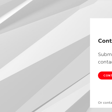
Cont
Submi
conta
CONT
Or cont