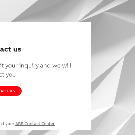
act us
t your inquiry and we will
ct you
ACT US
act your
ABB Contact Center