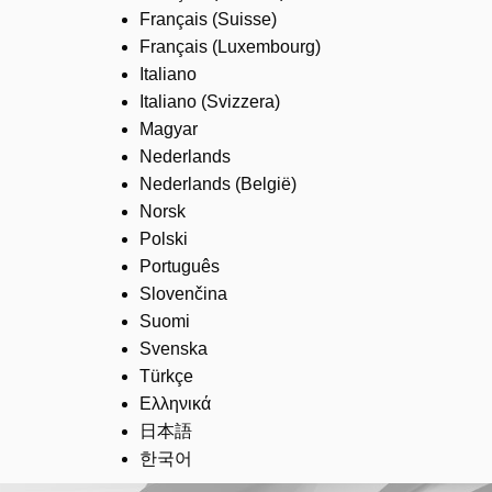
Français (Suisse)
Français (Luxembourg)
Italiano
Italiano (Svizzera)
Magyar
Nederlands
Nederlands (België)
Norsk
Polski
Português
Slovenčina
Suomi
Svenska
Türkçe
Ελληνικά
日本語
한국어