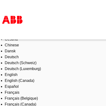
Select Language
Products & Solutions
Čeština
Industries
Chinese
Services
Dansk
About us
Deutsch
Where to buy
Deutsch (Schweiz)
Contact us
Deutsch (Luxemburg)
Careers
English
English (Canada)
Español
Français
Français (Belgique)
Français (Canada)