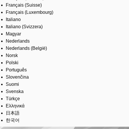
Français (Suisse)
Français (Luxembourg)
Italiano
Italiano (Svizzera)
Magyar
Nederlands
Nederlands (België)
Norsk
Polski
Português
Slovenčina
Suomi
Svenska
Türkçe
Ελληνικά
日本語
한국어