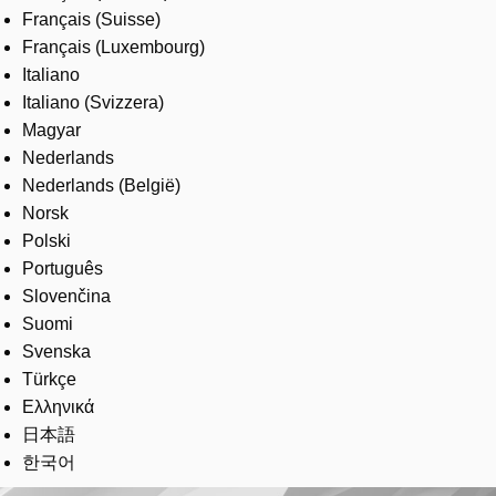
Français (Suisse)
Français (Luxembourg)
Italiano
Italiano (Svizzera)
Magyar
Nederlands
Nederlands (België)
Norsk
Polski
Português
Slovenčina
Suomi
Svenska
Türkçe
Ελληνικά
日本語
한국어