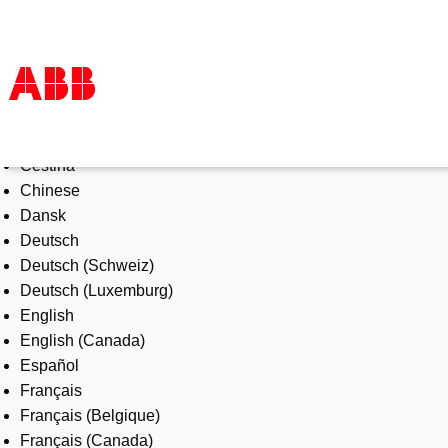
Select Language
Products & Solutions
Čeština
Industries
Chinese
Services
Dansk
About us
Deutsch
Where to buy
Deutsch (Schweiz)
Contact us
Deutsch (Luxemburg)
Careers
English
English (Canada)
Español
Français
Français (Belgique)
Français (Canada)