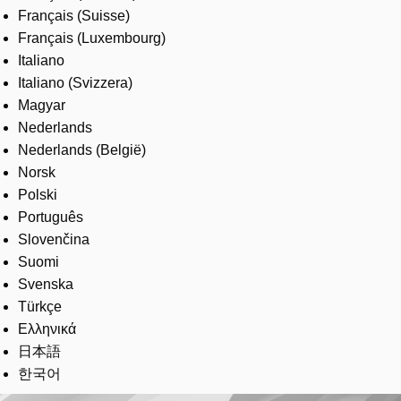
Français (Suisse)
Français (Luxembourg)
Italiano
Italiano (Svizzera)
Magyar
Nederlands
Nederlands (België)
Norsk
Polski
Português
Slovenčina
Suomi
Svenska
Türkçe
Ελληνικά
日本語
한국어