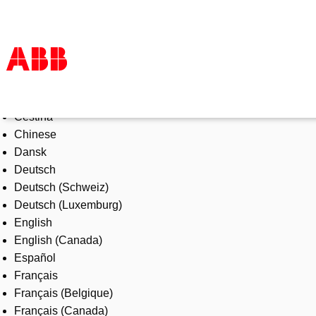
Select Language
Products & Solutions
Čeština
Industries
Chinese
Services
Dansk
About us
Deutsch
Where to buy
Deutsch (Schweiz)
Contact us
Deutsch (Luxemburg)
Careers
English
English (Canada)
Español
Français
Français (Belgique)
Français (Canada)