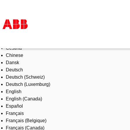
Select Language
Products & Solutions
Čeština
Industries
Chinese
Services
Dansk
About us
Deutsch
Where to buy
Deutsch (Schweiz)
Contact us
Deutsch (Luxemburg)
Careers
English
English (Canada)
Español
Français
Français (Belgique)
Français (Canada)