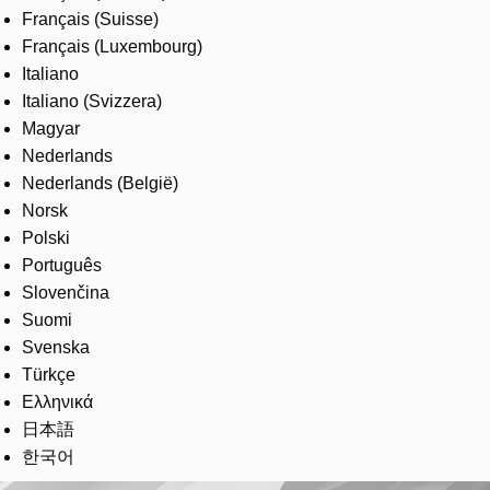
Français (Suisse)
Français (Luxembourg)
Italiano
Italiano (Svizzera)
Magyar
Nederlands
Nederlands (België)
Norsk
Polski
Português
Slovenčina
Suomi
Svenska
Türkçe
Ελληνικά
日本語
한국어