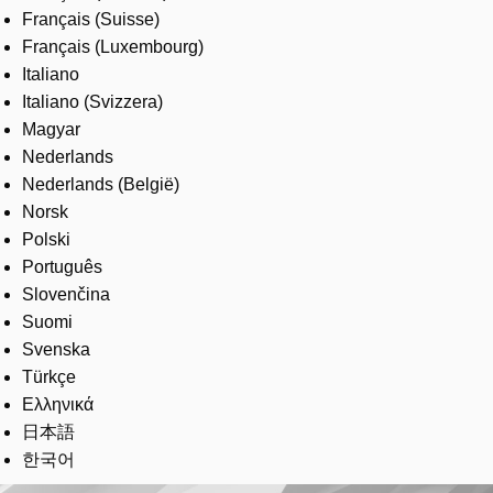
Français (Suisse)
Français (Luxembourg)
Italiano
Italiano (Svizzera)
Magyar
Nederlands
Nederlands (België)
Norsk
Polski
Português
Slovenčina
Suomi
Svenska
Türkçe
Ελληνικά
日本語
한국어