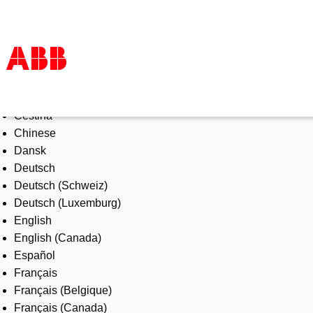
Select Language
Products & Solutions
Čeština
Industries
Chinese
Services
Dansk
About us
Deutsch
Where to buy
Deutsch (Schweiz)
Contact us
Deutsch (Luxemburg)
Careers
English
English (Canada)
Español
Français
Français (Belgique)
Français (Canada)