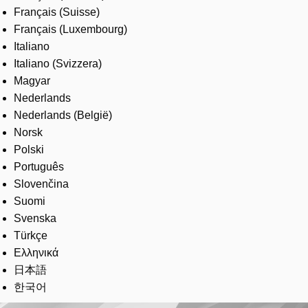
Français (Suisse)
Français (Luxembourg)
Italiano
Italiano (Svizzera)
Magyar
Nederlands
Nederlands (België)
Norsk
Polski
Português
Slovenčina
Suomi
Svenska
Türkçe
Ελληνικά
日本語
한국어