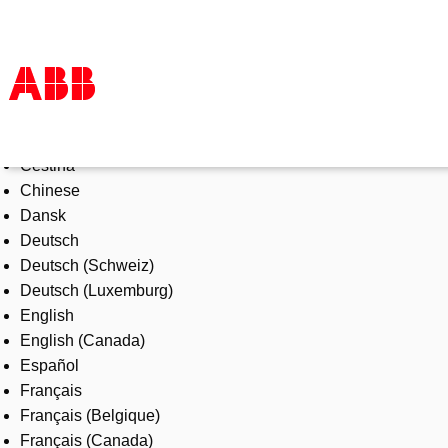
Select Language
Products & Solutions
Čeština
Industries
Chinese
Services
Dansk
About us
Deutsch
Where to buy
Deutsch (Schweiz)
Contact us
Deutsch (Luxemburg)
Careers
English
English (Canada)
Español
Français
Français (Belgique)
Français (Canada)