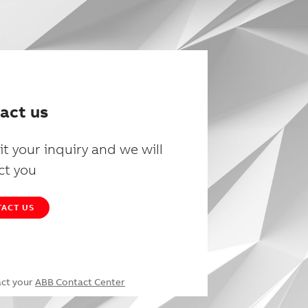
act us
t your inquiry and we will
ct you
ACT US
act your
ABB Contact Center