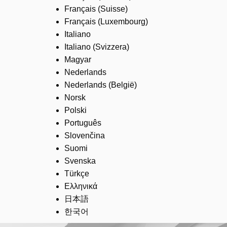
Français (Suisse)
Français (Luxembourg)
Italiano
Italiano (Svizzera)
Magyar
Nederlands
Nederlands (België)
Norsk
Polski
Português
Slovenčina
Suomi
Svenska
Türkçe
Ελληνικά
日本語
한국어