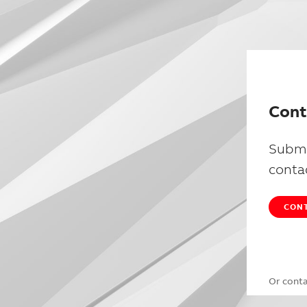
Cont
Submi
conta
CONT
Or cont