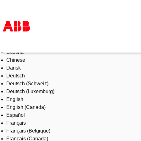
Select Language
Products & Solutions
Čeština
Industries
Chinese
Services
Dansk
About us
Deutsch
Where to buy
Deutsch (Schweiz)
Contact us
Deutsch (Luxemburg)
Careers
English
English (Canada)
Español
Français
Français (Belgique)
Français (Canada)