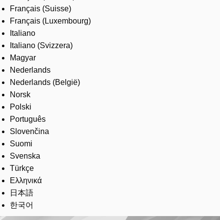
Français (Suisse)
Français (Luxembourg)
Italiano
Italiano (Svizzera)
Magyar
Nederlands
Nederlands (België)
Norsk
Polski
Português
Slovenčina
Suomi
Svenska
Türkçe
Ελληνικά
日本語
한국어