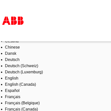
Select Language
Products & Solutions
Čeština
Industries
Chinese
Services
Dansk
About us
Deutsch
Where to buy
Deutsch (Schweiz)
Contact us
Deutsch (Luxemburg)
Careers
English
English (Canada)
Español
Français
Français (Belgique)
Français (Canada)