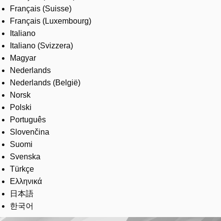
Français (Suisse)
Français (Luxembourg)
Italiano
Italiano (Svizzera)
Magyar
Nederlands
Nederlands (België)
Norsk
Polski
Português
Slovenčina
Suomi
Svenska
Türkçe
Ελληνικά
日本語
한국어