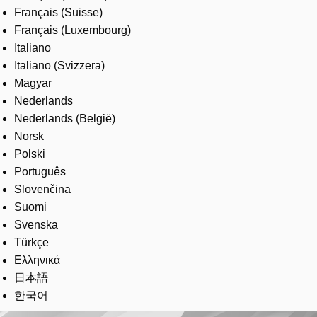
Français (Suisse)
Français (Luxembourg)
Italiano
Italiano (Svizzera)
Magyar
Nederlands
Nederlands (België)
Norsk
Polski
Português
Slovenčina
Suomi
Svenska
Türkçe
Ελληνικά
日本語
한국어