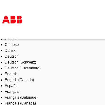
Select Language
Products & Solutions
Čeština
Industries
Chinese
Services
Dansk
About us
Deutsch
Where to buy
Deutsch (Schweiz)
Contact us
Deutsch (Luxemburg)
Careers
English
English (Canada)
Español
Français
Français (Belgique)
Français (Canada)