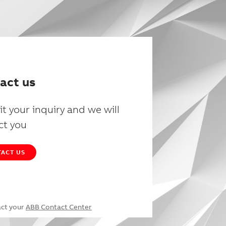
act us
t your inquiry and we will
ct you
ACT US
act your
ABB Contact Center