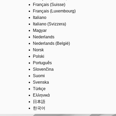
Français (Suisse)
Français (Luxembourg)
Italiano
Italiano (Svizzera)
Magyar
Nederlands
Nederlands (België)
Norsk
Polski
Português
Slovenčina
Suomi
Svenska
Türkçe
Ελληνικά
日本語
한국어