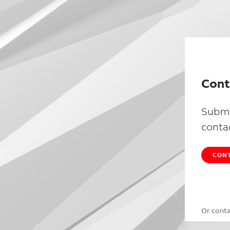
Cont
Submi
conta
CONT
Or cont