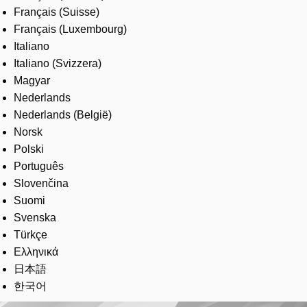
Français (Suisse)
Français (Luxembourg)
Italiano
Italiano (Svizzera)
Magyar
Nederlands
Nederlands (België)
Norsk
Polski
Português
Slovenčina
Suomi
Svenska
Türkçe
Ελληνικά
日本語
한국어