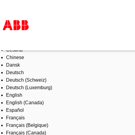
Select Language
Products & Solutions
Čeština
Industries
Chinese
Services
Dansk
About us
Deutsch
Where to buy
Deutsch (Schweiz)
Contact us
Deutsch (Luxemburg)
Careers
English
English (Canada)
Español
Français
Français (Belgique)
Français (Canada)