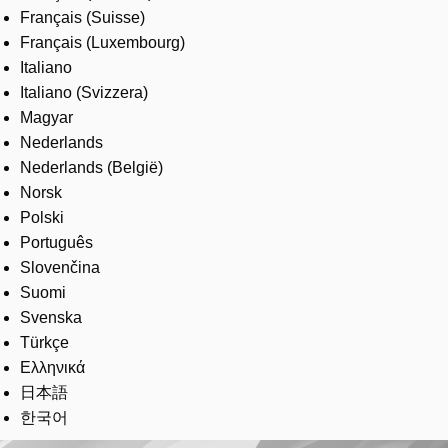
Français (Suisse)
Français (Luxembourg)
Italiano
Italiano (Svizzera)
Magyar
Nederlands
Nederlands (België)
Norsk
Polski
Português
Slovenčina
Suomi
Svenska
Türkçe
Ελληνικά
日本語
한국어