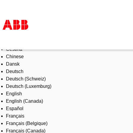
Select Language
Products & Solutions
Čeština
Industries
Chinese
Services
Dansk
About us
Deutsch
Where to buy
Deutsch (Schweiz)
Contact us
Deutsch (Luxemburg)
Careers
English
English (Canada)
Español
Français
Français (Belgique)
Français (Canada)