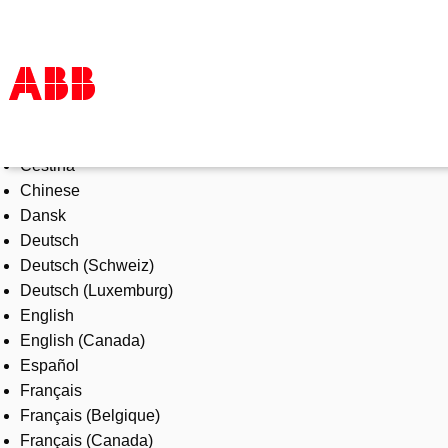
Select Language
Products & Solutions
Čeština
Industries
Chinese
Services
Dansk
About us
Deutsch
Where to buy
Deutsch (Schweiz)
Contact us
Deutsch (Luxemburg)
Careers
English
English (Canada)
Español
Français
Français (Belgique)
Français (Canada)