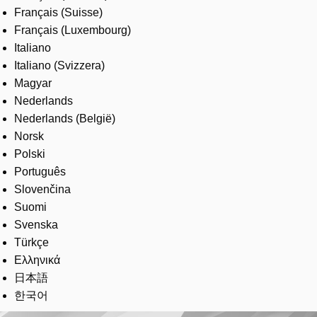
Français (Suisse)
Français (Luxembourg)
Italiano
Italiano (Svizzera)
Magyar
Nederlands
Nederlands (België)
Norsk
Polski
Português
Slovenčina
Suomi
Svenska
Türkçe
Ελληνικά
日本語
한국어