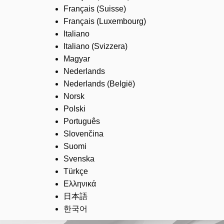
Français (Suisse)
Français (Luxembourg)
Italiano
Italiano (Svizzera)
Magyar
Nederlands
Nederlands (België)
Norsk
Polski
Português
Slovenčina
Suomi
Svenska
Türkçe
Ελληνικά
日本語
한국어