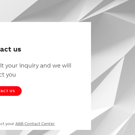
act us
t your inquiry and we will
ct you
ACT US
act your
ABB Contact Center