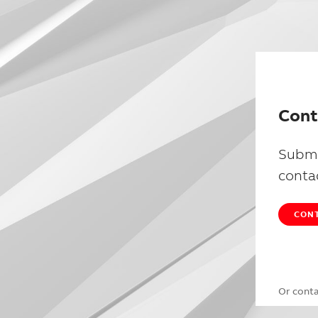
Cont
Submi
conta
CONT
Or cont