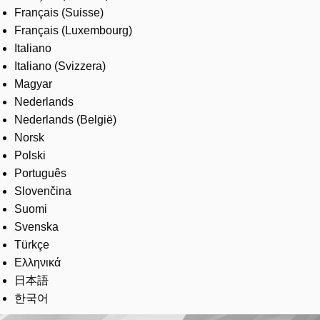
Français (Suisse)
Français (Luxembourg)
Italiano
Italiano (Svizzera)
Magyar
Nederlands
Nederlands (België)
Norsk
Polski
Português
Slovenčina
Suomi
Svenska
Türkçe
Ελληνικά
日本語
한국어