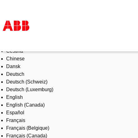
Select Language
Products & Solutions
Čeština
Industries
Chinese
Services
Dansk
About us
Deutsch
Where to buy
Deutsch (Schweiz)
Contact us
Deutsch (Luxemburg)
Careers
English
English (Canada)
Español
Français
Français (Belgique)
Français (Canada)