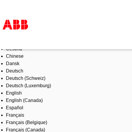
Select Language
Products & Solutions
Čeština
Industries
Chinese
Services
Dansk
About us
Deutsch
Where to buy
Deutsch (Schweiz)
Contact us
Deutsch (Luxemburg)
Careers
English
English (Canada)
Español
Français
Français (Belgique)
Français (Canada)