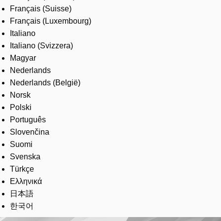
Français (Suisse)
Français (Luxembourg)
Italiano
Italiano (Svizzera)
Magyar
Nederlands
Nederlands (België)
Norsk
Polski
Português
Slovenčina
Suomi
Svenska
Türkçe
Ελληνικά
日本語
한국어