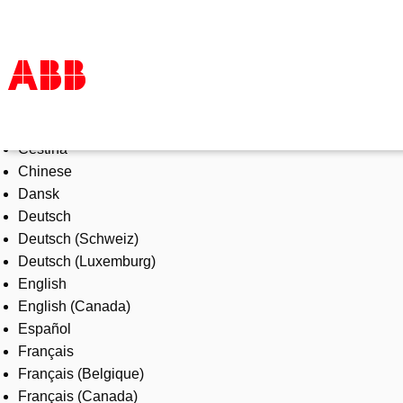
Select Language
Products & Solutions
Čeština
Industries
Chinese
Services
Dansk
About us
Deutsch
Where to buy
Deutsch (Schweiz)
Contact us
Deutsch (Luxemburg)
Careers
English
English (Canada)
Español
Français
Français (Belgique)
Français (Canada)