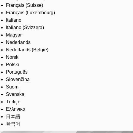
Français (Suisse)
Français (Luxembourg)
Italiano
Italiano (Svizzera)
Magyar
Nederlands
Nederlands (België)
Norsk
Polski
Português
Slovenčina
Suomi
Svenska
Türkçe
Ελληνικά
日本語
한국어