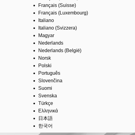
Français (Suisse)
Français (Luxembourg)
Italiano
Italiano (Svizzera)
Magyar
Nederlands
Nederlands (België)
Norsk
Polski
Português
Slovenčina
Suomi
Svenska
Türkçe
Ελληνικά
日本語
한국어