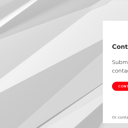
Cont
Submi
conta
CONT
Or cont