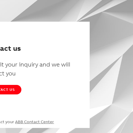
act us
t your inquiry and we will
ct you
ACT US
act your
ABB Contact Center