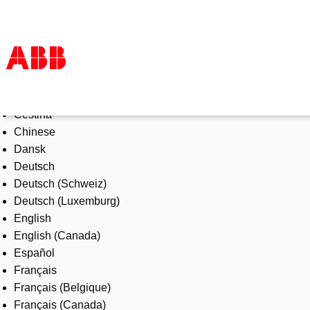
Select Language
Products & Solutions
Čeština
Industries
Chinese
Services
Dansk
About us
Deutsch
Where to buy
Deutsch (Schweiz)
Contact us
Deutsch (Luxemburg)
Careers
English
English (Canada)
Español
Français
Français (Belgique)
Français (Canada)