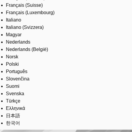
Français (Suisse)
Français (Luxembourg)
Italiano
Italiano (Svizzera)
Magyar
Nederlands
Nederlands (België)
Norsk
Polski
Português
Slovenčina
Suomi
Svenska
Türkçe
Ελληνικά
日本語
한국어