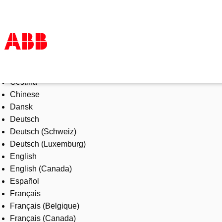
Select Language
Products & Solutions
Čeština
Industries
Chinese
Services
Dansk
About us
Deutsch
Where to buy
Deutsch (Schweiz)
Contact us
Deutsch (Luxemburg)
Careers
English
English (Canada)
Español
Français
Français (Belgique)
Français (Canada)