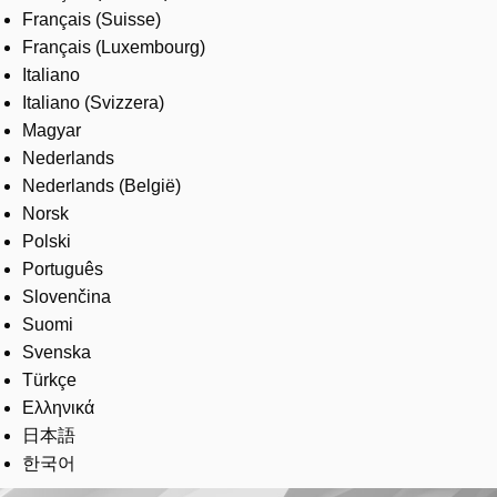
Français (Suisse)
Français (Luxembourg)
Italiano
Italiano (Svizzera)
Magyar
Nederlands
Nederlands (België)
Norsk
Polski
Português
Slovenčina
Suomi
Svenska
Türkçe
Ελληνικά
日本語
한국어