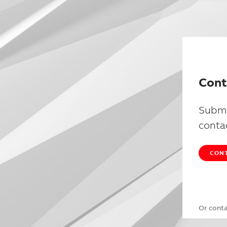
Cont
Submi
conta
CONT
Or cont