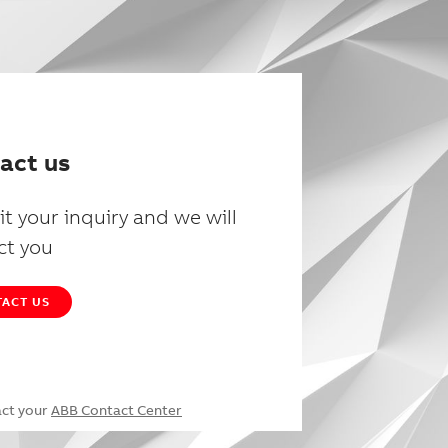
act us
t your inquiry and we will
ct you
ACT US
act your
ABB Contact Center