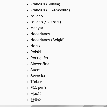
Français (Suisse)
Français (Luxembourg)
Italiano
Italiano (Svizzera)
Magyar
Nederlands
Nederlands (België)
Norsk
Polski
Português
Slovenčina
Suomi
Svenska
Türkçe
Ελληνικά
日本語
한국어