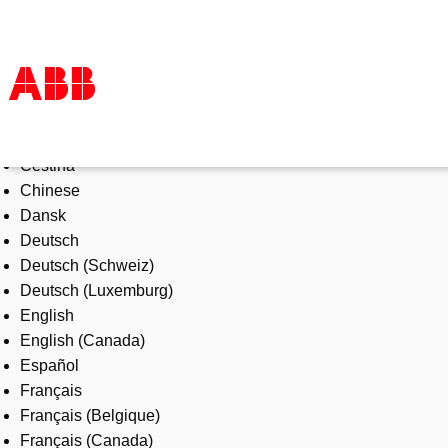
Select Language
Products & Solutions
Čeština
Industries
Chinese
Services
Dansk
About us
Deutsch
Where to buy
Deutsch (Schweiz)
Contact us
Deutsch (Luxemburg)
Careers
English
English (Canada)
Español
Français
Français (Belgique)
Français (Canada)