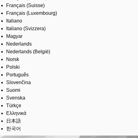
Français (Suisse)
Français (Luxembourg)
Italiano
Italiano (Svizzera)
Magyar
Nederlands
Nederlands (België)
Norsk
Polski
Português
Slovenčina
Suomi
Svenska
Türkçe
Ελληνικά
日本語
한국어