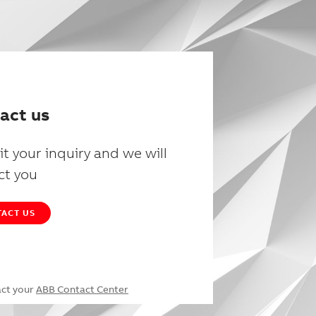
act us
t your inquiry and we will
ct you
ACT US
act your
ABB Contact Center