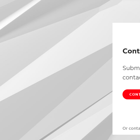
Cont
Submi
conta
CONT
Or cont