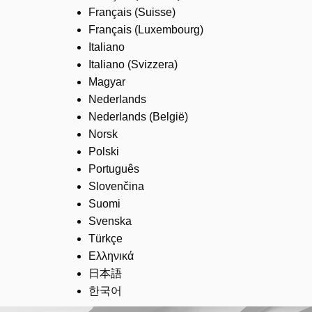
Français (Suisse)
Français (Luxembourg)
Italiano
Italiano (Svizzera)
Magyar
Nederlands
Nederlands (België)
Norsk
Polski
Português
Slovenčina
Suomi
Svenska
Türkçe
Ελληνικά
日本語
한국어