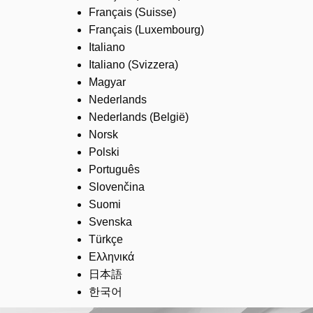
Français (Suisse)
Français (Luxembourg)
Italiano
Italiano (Svizzera)
Magyar
Nederlands
Nederlands (België)
Norsk
Polski
Português
Slovenčina
Suomi
Svenska
Türkçe
Ελληνικά
日本語
한국어