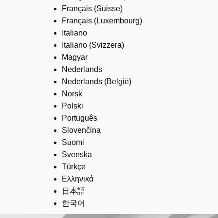
Français (Suisse)
Français (Luxembourg)
Italiano
Italiano (Svizzera)
Magyar
Nederlands
Nederlands (België)
Norsk
Polski
Português
Slovenčina
Suomi
Svenska
Türkçe
Ελληνικά
日本語
한국어