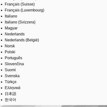
Français (Suisse)
Français (Luxembourg)
Italiano
Italiano (Svizzera)
Magyar
Nederlands
Nederlands (België)
Norsk
Polski
Português
Slovenčina
Suomi
Svenska
Türkçe
Ελληνικά
日本語
한국어