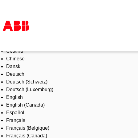
Select Language
Products & Solutions
Čeština
Industries
Chinese
Services
Dansk
About us
Deutsch
Where to buy
Deutsch (Schweiz)
Contact us
Deutsch (Luxemburg)
Careers
English
English (Canada)
Español
Français
Français (Belgique)
Français (Canada)