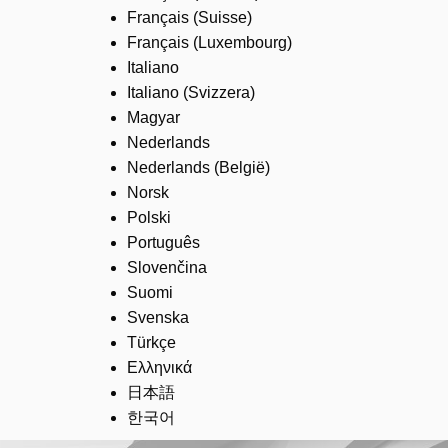
Français (Suisse)
Français (Luxembourg)
Italiano
Italiano (Svizzera)
Magyar
Nederlands
Nederlands (België)
Norsk
Polski
Português
Slovenčina
Suomi
Svenska
Türkçe
Ελληνικά
日本語
한국어