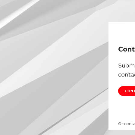
Cont
Submi
conta
CONT
Or cont