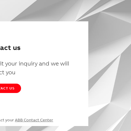
act us
t your inquiry and we will
ct you
ACT US
act your
ABB Contact Center