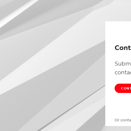
Cont
Submi
conta
CONT
Or cont