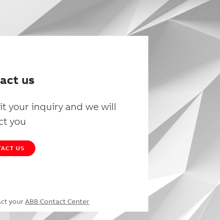
act us
t your inquiry and we will
ct you
ACT US
act your
ABB Contact Center