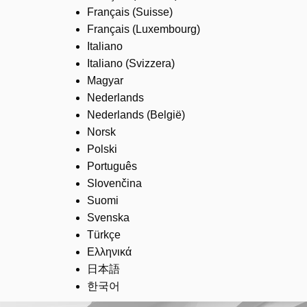
Français (Suisse)
Français (Luxembourg)
Italiano
Italiano (Svizzera)
Magyar
Nederlands
Nederlands (België)
Norsk
Polski
Português
Slovenčina
Suomi
Svenska
Türkçe
Ελληνικά
日本語
한국어