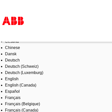
Select Language
Products & Solutions
Čeština
Industries
Chinese
Services
Dansk
About us
Deutsch
Where to buy
Deutsch (Schweiz)
Contact us
Deutsch (Luxemburg)
Careers
English
English (Canada)
Español
Français
Français (Belgique)
Français (Canada)