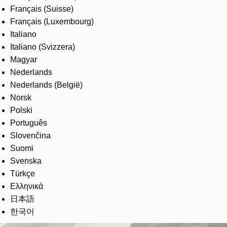
Français (Suisse)
Français (Luxembourg)
Italiano
Italiano (Svizzera)
Magyar
Nederlands
Nederlands (België)
Norsk
Polski
Português
Slovenčina
Suomi
Svenska
Türkçe
Ελληνικά
日本語
한국어