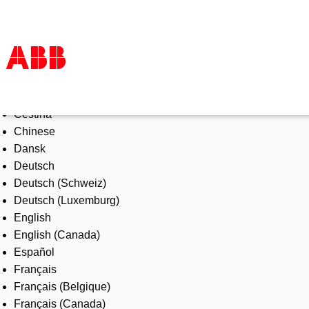
Select Language
Products & Solutions
Čeština
Industries
Chinese
Services
Dansk
About us
Deutsch
Where to buy
Deutsch (Schweiz)
Contact us
Deutsch (Luxemburg)
Careers
English
English (Canada)
Español
Français
Français (Belgique)
Français (Canada)