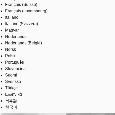
Français (Suisse)
Français (Luxembourg)
Italiano
Italiano (Svizzera)
Magyar
Nederlands
Nederlands (België)
Norsk
Polski
Português
Slovenčina
Suomi
Svenska
Türkçe
Ελληνικά
日本語
한국어