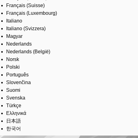
Français (Suisse)
Français (Luxembourg)
Italiano
Italiano (Svizzera)
Magyar
Nederlands
Nederlands (België)
Norsk
Polski
Português
Slovenčina
Suomi
Svenska
Türkçe
Ελληνικά
日本語
한국어