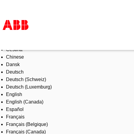
Select Language
Products & Solutions
Čeština
Industries
Chinese
Services
Dansk
About us
Deutsch
Where to buy
Deutsch (Schweiz)
Contact us
Deutsch (Luxemburg)
Careers
English
English (Canada)
Español
Français
Français (Belgique)
Français (Canada)