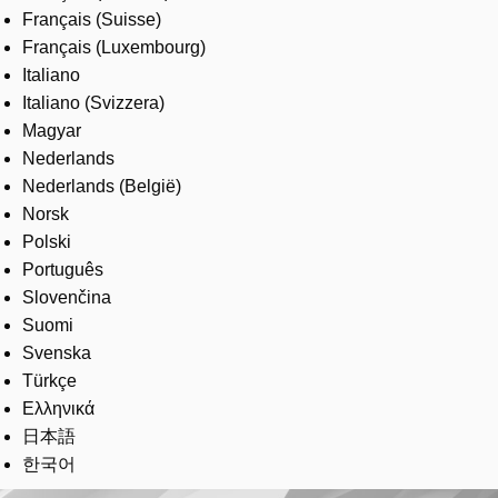
Français (Suisse)
Français (Luxembourg)
Italiano
Italiano (Svizzera)
Magyar
Nederlands
Nederlands (België)
Norsk
Polski
Português
Slovenčina
Suomi
Svenska
Türkçe
Ελληνικά
日本語
한국어