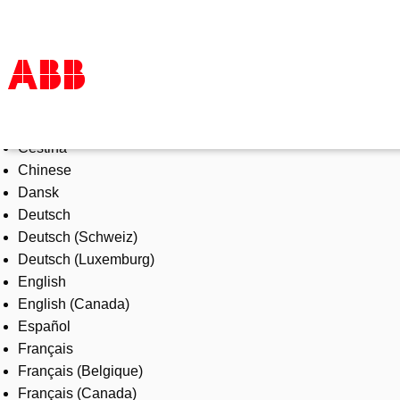
Select Language
Products & Solutions
Čeština
Industries
Chinese
Services
Dansk
About us
Deutsch
Where to buy
Deutsch (Schweiz)
Contact us
Deutsch (Luxemburg)
Careers
English
English (Canada)
Español
Français
Français (Belgique)
Français (Canada)