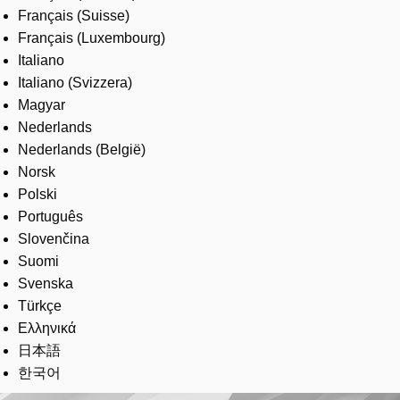
Français (Suisse)
Français (Luxembourg)
Italiano
Italiano (Svizzera)
Magyar
Nederlands
Nederlands (België)
Norsk
Polski
Português
Slovenčina
Suomi
Svenska
Türkçe
Ελληνικά
日本語
한국어