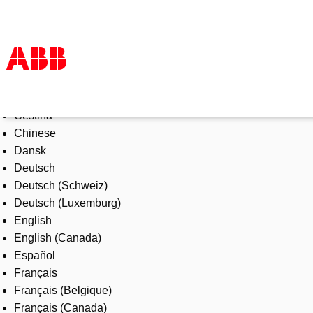
Select Language
Products & Solutions
Čeština
Industries
Chinese
Services
Dansk
About us
Deutsch
Where to buy
Deutsch (Schweiz)
Contact us
Deutsch (Luxemburg)
Careers
English
English (Canada)
Español
Français
Français (Belgique)
Français (Canada)