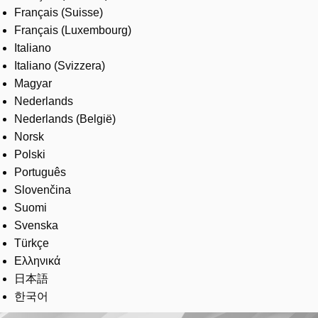
Français (Suisse)
Français (Luxembourg)
Italiano
Italiano (Svizzera)
Magyar
Nederlands
Nederlands (België)
Norsk
Polski
Português
Slovenčina
Suomi
Svenska
Türkçe
Ελληνικά
日本語
한국어