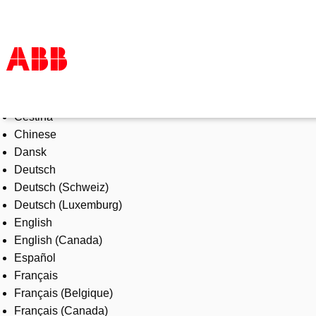
Select Language
Products & Solutions
Čeština
Industries
Chinese
Services
Dansk
About us
Deutsch
Where to buy
Deutsch (Schweiz)
Contact us
Deutsch (Luxemburg)
Careers
English
English (Canada)
Español
Français
Français (Belgique)
Français (Canada)