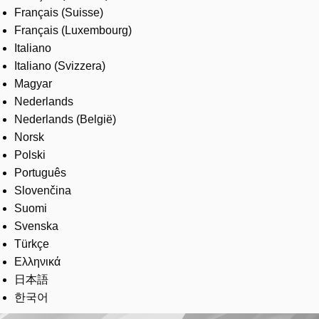
Français (Suisse)
Français (Luxembourg)
Italiano
Italiano (Svizzera)
Magyar
Nederlands
Nederlands (België)
Norsk
Polski
Português
Slovenčina
Suomi
Svenska
Türkçe
Ελληνικά
日本語
한국어