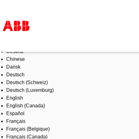
Select Language
Products & Solutions
Čeština
Industries
Chinese
Services
Dansk
About us
Deutsch
Where to buy
Deutsch (Schweiz)
Contact us
Deutsch (Luxemburg)
Careers
English
English (Canada)
Español
Français
Français (Belgique)
Français (Canada)