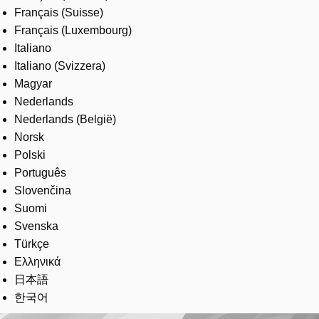
Français (Suisse)
Français (Luxembourg)
Italiano
Italiano (Svizzera)
Magyar
Nederlands
Nederlands (België)
Norsk
Polski
Português
Slovenčina
Suomi
Svenska
Türkçe
Ελληνικά
日本語
한국어