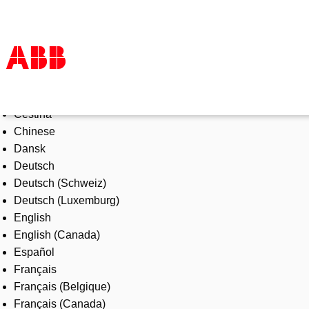
Select Language
Products & Solutions
Čeština
Industries
Chinese
Services
Dansk
About us
Deutsch
Where to buy
Deutsch (Schweiz)
Contact us
Deutsch (Luxemburg)
Careers
English
English (Canada)
Español
Français
Français (Belgique)
Français (Canada)