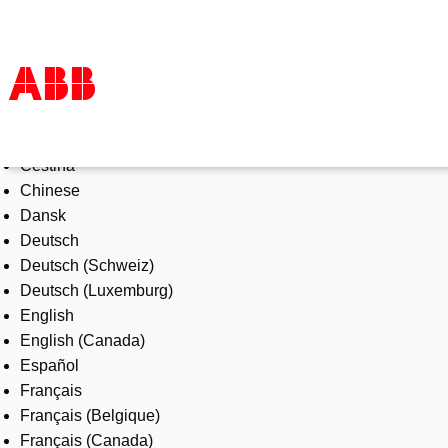
Select Language
Products & Solutions
Čeština
Industries
Chinese
Services
Dansk
About us
Deutsch
Where to buy
Deutsch (Schweiz)
Contact us
Deutsch (Luxemburg)
Careers
English
English (Canada)
Español
Français
Français (Belgique)
Français (Canada)