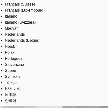
Français (Suisse)
Français (Luxembourg)
Italiano
Italiano (Svizzera)
Magyar
Nederlands
Nederlands (België)
Norsk
Polski
Português
Slovenčina
Suomi
Svenska
Türkçe
Ελληνικά
日本語
한국어