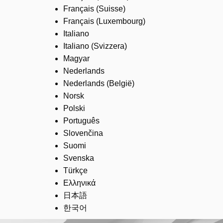
Français (Suisse)
Français (Luxembourg)
Italiano
Italiano (Svizzera)
Magyar
Nederlands
Nederlands (België)
Norsk
Polski
Português
Slovenčina
Suomi
Svenska
Türkçe
Ελληνικά
日本語
한국어