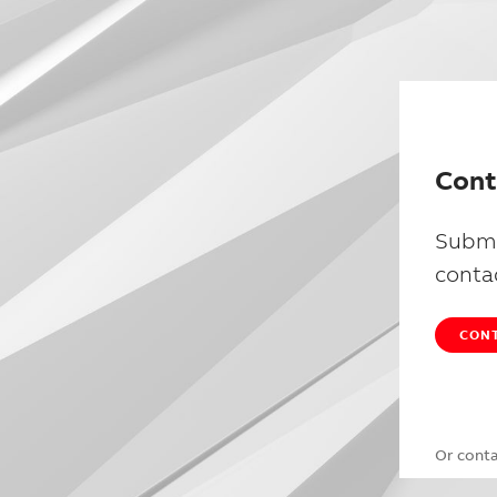
Cont
Submi
conta
CONT
Or cont