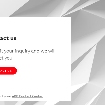
act us
t your inquiry and we will
ct you
ACT US
act your
ABB Contact Center