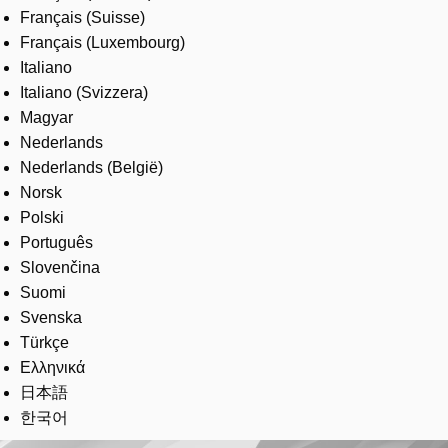
Français (Suisse)
Français (Luxembourg)
Italiano
Italiano (Svizzera)
Magyar
Nederlands
Nederlands (België)
Norsk
Polski
Português
Slovenčina
Suomi
Svenska
Türkçe
Ελληνικά
日本語
한국어