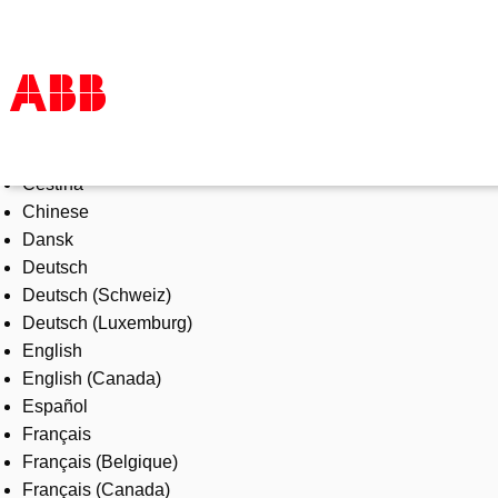
Select Language
Products & Solutions
Čeština
Industries
Chinese
Services
Dansk
About us
Deutsch
Where to buy
Deutsch (Schweiz)
Contact us
Deutsch (Luxemburg)
Careers
English
English (Canada)
Español
Français
Français (Belgique)
Français (Canada)