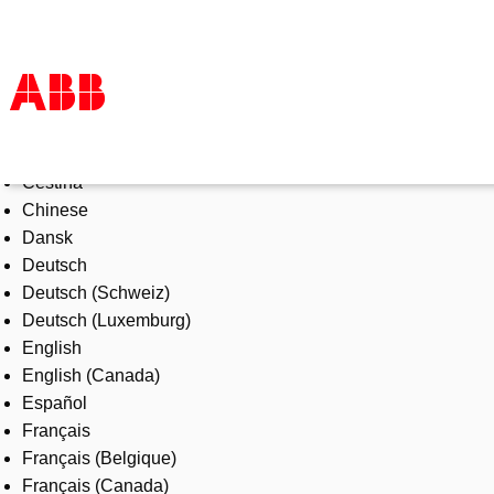
Select Language
Products & Solutions
Čeština
Industries
Chinese
Services
Dansk
About us
Deutsch
Where to buy
Deutsch (Schweiz)
Contact us
Deutsch (Luxemburg)
Careers
English
English (Canada)
Español
Français
Français (Belgique)
Français (Canada)