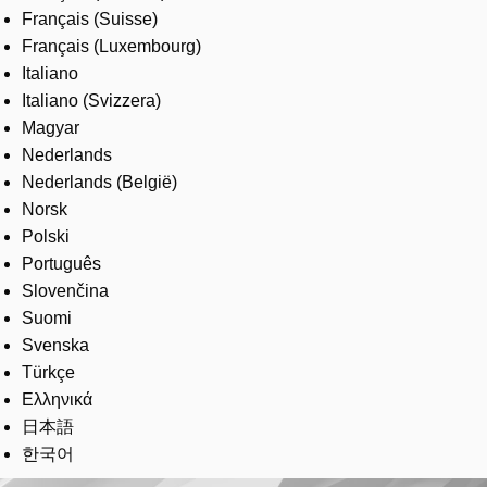
Français (Suisse)
Français (Luxembourg)
Italiano
Italiano (Svizzera)
Magyar
Nederlands
Nederlands (België)
Norsk
Polski
Português
Slovenčina
Suomi
Svenska
Türkçe
Ελληνικά
日本語
한국어