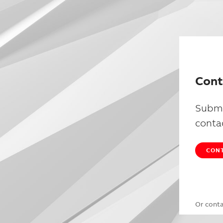
Cont
Submi
conta
CONT
Or cont