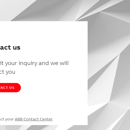
act us
t your inquiry and we will
ct you
ACT US
act your
ABB Contact Center