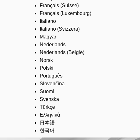
Français (Suisse)
Français (Luxembourg)
Italiano
Italiano (Svizzera)
Magyar
Nederlands
Nederlands (België)
Norsk
Polski
Português
Slovenčina
Suomi
Svenska
Türkçe
Ελληνικά
日本語
한국어